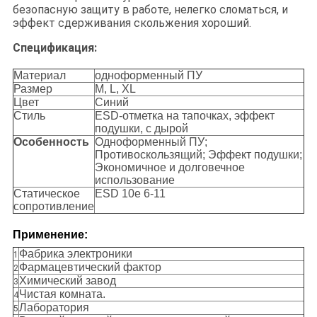
безопасную защиту в работе, нелегко сломаться, и
эффект сдерживания скольжения хороший.
Спецификация:
Материал
одноформенный ПУ
Размер
M, L, XL
Цвет
Синий
Стиль
ESD-отметка на тапочках, эффект
подушки, с дырой
Особенность
Одноформенный ПУ;
Противоскользящий; Эффект подушки;
Экономичное и долговечное
использование
Статическое
ESD 10e 6-11
сопротивление
Применение:
Фабрика электроники
1
Фармацевтический фактор
2
Химический завод
3
Чистая комната.
4
Лаборатория
5