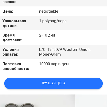
заказа:
КАЧЕСТВА
Цена:
negotiable
СВЯЖИТЕСЬ
Упаковывая
1 polybag/пара
МЫ
детали:
Время
2-10 дни
доставки:
НОВОСТИ
Условия
L/C, T/T, D/P, Western Union,
оплаты:
MoneyGram
СПРОСИТЕ
Поставка
10000 пар в день
ЦИТАТУ
способности:
КАРТА
ЛУЧШАЯ ЦЕНА
САЙТА
PRIVACY