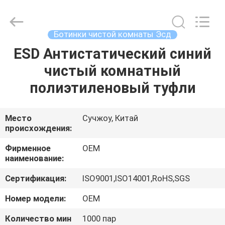
Suzhou
Qiangsheng
Clean
Technology
Co.,Ltd.
Ботинки чистой комнаты Эсд
All
Rights
Reserved.
ESD Антистатический синий
ДОМ
чистый комнатный
ПРОДУКТЫ
полиэтиленовый туфли
О
Место
Сучжоу, Китай
происхождения:
НАС
Фирменное
OEM
наименование:
ПУТЕШЕСТВИЕ
Сертификация:
ISO9001,ISO14001,RoHS,SGS
ФАБРИКИ
Номер модели:
OEM
ПРОВЕРКА
Количество мин
1000 пар