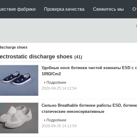
шествие фабрики
Проверка качества
Свяжитесь мы
О
 discharge shoes
lectrostatic discharge shoes
(41)
Удобные нося ботинки чистой комнаты ESD с 
109Ω/Cm2
Подробнее
2020-09-25 14:12:54
Сильно Breathable ботинки работы ESD, ботин
статические неконсервативные
Подробнее
2020-09-25 14:12:54