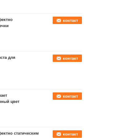
фектно
контакт
ечки
ста для
контакт
вает
контакт
нный цвет
фектно статическим
контакт