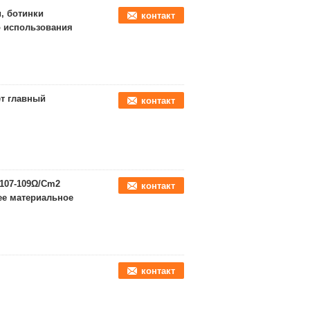
, ботинки
контакт
о использования
ет главный
контакт
 107-109Ω/Cm2
контакт
ее материальное
контакт