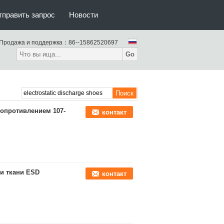
тправить запрос
Новости
Продажа и поддержка：
86--15862520697
Go
сопротивлением 107-
контакт
ки ткани ESD
контакт