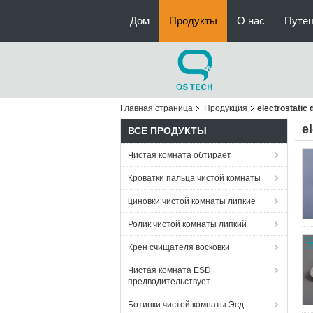
Дом
Продукты
О нас
Путе
Главная страница
Продукция
electrostatic
e
ВСЕ ПРОДУКТЫ
Чистая комната обтирает
Кроватки пальца чистой комнаты
циновки чистой комнаты липкие
Ролик чистой комнаты липкий
Крен счищателя восковки
Чистая комната ESD
предводительствует
Ботинки чистой комнаты Эсд