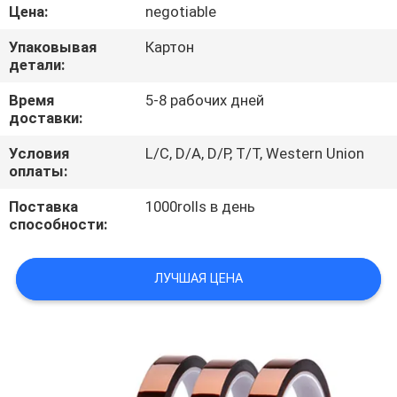
КАЧЕСТВА
Цена:
negotiable
Упаковывая
Картон
СВЯЖИТЕСЬ
детали:
МЫ
Время
5-8 рабочих дней
доставки:
НОВОСТИ
Условия
L/C, D/A, D/P, T/T, Western Union
оплаты:
Поставка
1000rolls в день
СПРОСИТЕ
способности:
ЦИТАТУ
ЛУЧШАЯ ЦЕНА
КАРТА
САЙТА
PRIVACY