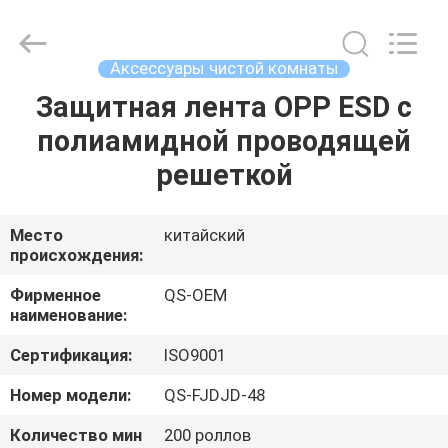
Suzhou
Qiangsheng
Clean
Technology
Co.,Ltd.
Аксессуары чистой комнаты
All
Rights
Reserved.
Защитная лента OPP ESD с
ДОМ
полиамидной проводящей
ПРОДУКТЫ
решеткой
О
Место
китайский
происхождения:
НАС
Фирменное
QS-OEM
наименование:
ПУТЕШЕСТВИЕ
Сертификация:
ISO9001
ФАБРИКИ
Номер модели:
QS-FJDJD-48
ПРОВЕРКА
Количество мин
200 роллов