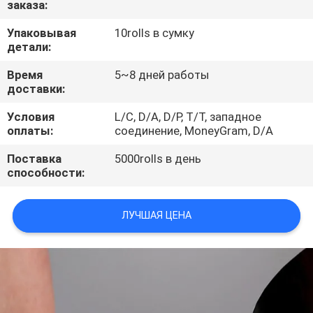
заказа:
КАЧЕСТВА
Упаковывая
10rolls в сумку
детали:
СВЯЖИТЕСЬ
МЫ
Время
5~8 дней работы
доставки:
Условия
L/C, D/A, D/P, T/T, западное
НОВОСТИ
оплаты:
соединение, MoneyGram, D/A
Поставка
5000rolls в день
СПРОСИТЕ
способности:
ЦИТАТУ
ЛУЧШАЯ ЦЕНА
КАРТА
САЙТА
PRIVACY