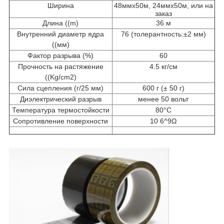
Ширина
48ммх50м, 24ммх50м, или на
заказ
Длина ((m)
36 м
Внутренний диаметр ядра
76 (толерантность:±2 мм)
((мм)
Фактор разрыва (%)
60
Прочность на растяжение
4.5 кг/см
((Kg/cm2)
Сила сцепления (г/25 мм)
600 г (± 50 г)
Диэлектрический разрыв
менее 50 вольт
Температура термостойкости
80°C
Сопротивление поверхности
10 6^9Ω