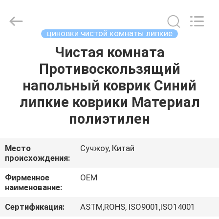
Suzhou
Qiangsheng
Clean
Technology
Co.,Ltd.
циновки чистой комнаты липкие
All
Rights
Reserved.
Чистая комната
ДОМ
Противоскользящий
ПРОДУКТЫ
напольный коврик Синий
липкие коврики Материал
О
полиэтилен
НАС
Место
Сучжоу, Китай
происхождения:
ПУТЕШЕСТВИЕ
ФАБРИКИ
Фирменное
OEM
наименование:
ПРОВЕРКА
Сертификация:
ASTM,ROHS, ISO9001,ISO14001