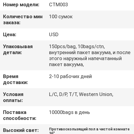
КАЧЕСТВА
Номер модели:
СТМ003
Количество мин
100 сумок
СВЯЖИТЕСЬ
заказа:
МЫ
Цена:
USD
Упаковывая
150pcs/bag, 10bags/ctn,
НОВОСТИ
детали:
внутренний пакет вакуума, и после
этого наружный напечатанный
пакет вакуума,
СПРОСИТЕ
Время
2-10 рабочих дней
ЦИТАТУ
доставки:
Условия
L/C, D/P, T/T, Western Union,
КАРТА
оплаты:
САЙТА
Поставка
10000bags в день
способности:
PRIVACY
Высокий свет:
Противоскользящий пол в чистой комнате
36"