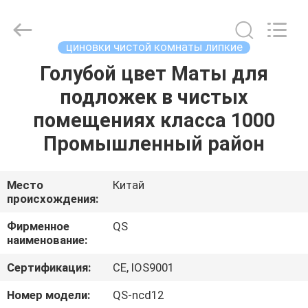
Suzhou
Qiangsheng
Clean
Technology
Co.,Ltd.
циновки чистой комнаты липкие
All
Rights
Reserved.
Голубой цвет Маты для
ДОМ
подложек в чистых
ПРОДУКТЫ
помещениях класса 1000
Промышленный район
О
НАС
Место
Китай
происхождения:
ПУТЕШЕСТВИЕ
Фирменное
QS
наименование:
ФАБРИКИ
Сертификация:
CE, IOS9001
ПРОВЕРКА
Номер модели:
QS-ncd12