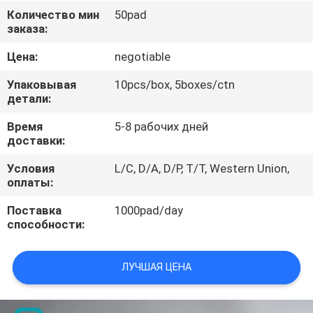
КАЧЕСТВА
Количество мин
50pad
заказа:
СВЯЖИТЕСЬ
Цена:
negotiable
МЫ
Упаковывая
10pcs/box, 5boxes/ctn
детали:
НОВОСТИ
Время
5-8 рабочих дней
доставки:
СПРОСИТЕ
Условия
L/C, D/A, D/P, T/T, Western Union,
оплаты:
ЦИТАТУ
Поставка
1000pad/day
способности:
КАРТА
САЙТА
ЛУЧШАЯ ЦЕНА
PRIVACY