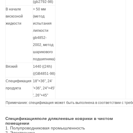
(gb2792-98)
В начале
> 50 мм
вискозной
(метод
жидкости
испытания
липкости
gb4852-
2002, метод
шарикового
подшипника)
Вязкий
1440 ((24h)
((GB4851-98)
Спецификация
18′′×36′′, 24′
продукта
′×36′′, 24′′×45′
′, 26′′×45′′
Примечание: спецификация может быть выполнена в соответствии с треб
Спецификация
поле для
клеевые коврики в чистом
помещении
1. Полупроводниковая промышленность
2. Электроника