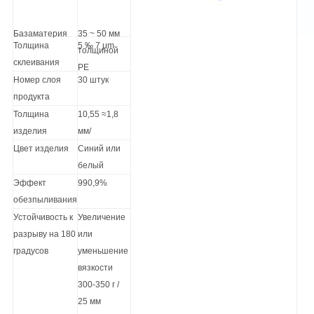
База
материя
35 ~ 50 мм
Толщина
5 ‰ 7 μm
толщиной
склеивания
PE
Номер слоя
30 штук
продукта
Толщина
10,55 ≈1,8
изделия
мм/
Цвет изделия
Синий или
белый
Эффект
990,9%
обезпыливания
Устойчивость к
Увеличение
разрыву на 180
или
градусов
уменьшение
вязкости
300-350 г /
25 мм