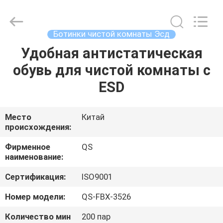
Suzhou
Qiangsheng
Clean
Technology
Co.,Ltd.
Ботинки чистой комнаты Эсд
All
Rights
Reserved.
Удобная антистатическая
ДОМ
обувь для чистой комнаты с
ПРОДУКТЫ
ESD
О
Место
Китай
происхождения:
НАС
Фирменное
QS
наименование:
ПУТЕШЕСТВИЕ
Сертификация:
ISO9001
ФАБРИКИ
Номер модели:
QS-FBX-3526
ПРОВЕРКА
Количество мин
200 пар