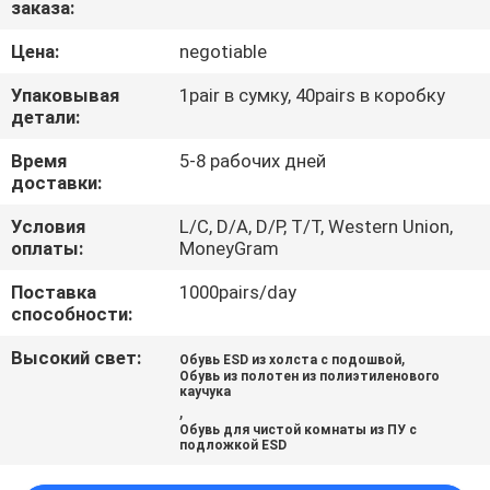
заказа:
КАЧЕСТВА
Цена:
negotiable
СВЯЖИТЕСЬ
Упаковывая
1pair в сумку, 40pairs в коробку
МЫ
детали:
Время
5-8 рабочих дней
доставки:
НОВОСТИ
Условия
L/C, D/A, D/P, T/T, Western Union,
оплаты:
MoneyGram
СПРОСИТЕ
Поставка
1000pairs/day
ЦИТАТУ
способности:
Высокий свет:
,
Обувь ESD из холста с подошвой
КАРТА
Обувь из полотен из полиэтиленового
каучука
САЙТА
,
Обувь для чистой комнаты из ПУ с
подложкой ESD
PRIVACY