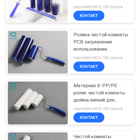
POLICY
пыль с пластиковой
negotiable MOQ:100 кренов
ручкой
КОНТАКТ
Ролика чистой комнаты
PCB загрязнения
использование
свободного липкого
negotiable MOQ:100 кренов
легкое с ручкой
КОНТАКТ
Материал 6' PP/PE
ролик чистой комнаты
дюйма липкий для
фабрики электроники
negotiable MOQ:100 кренов
КОНТАКТ
Чистой комнаты