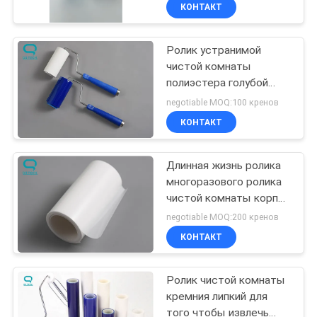
поверхности
КАЧЕСТВА
КОНТАКТ
Ролик устранимой
СВЯЖИТЕСЬ
чистой комнаты
МЫ
полиэстера голубой
липкий с ручкой
negotiable MOQ:100 кренов
НОВОСТИ
КОНТАКТ
СПРОСИТЕ
Длинная жизнь ролика
многоразового ролика
ЦИТАТУ
чистой комнаты корпии
липкого белая
negotiable MOQ:200 кренов
потрепанная используя
КАРТА
КОНТАКТ
САЙТА
Ролик чистой комнаты
кремния липкий для
PRIVACY
того чтобы извлечь