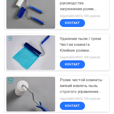
руководства
загрязнения ролик
свободной Washable
negotiable MOQ:100 кренов
липкий легкий используя
КОНТАКТ
Удаление пыли / грязи
Чистая комната
Клейкие ролики
Контролируемая среда
negotiable MOQ:100 кренов
Приложения
КОНТАКТ
Ролик чистой комнаты
липкий извлечь пыль
строгого управления
окружающей среды
negotiable MOQ:100 кренов
КОНТАКТ