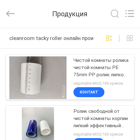
Suzhou
Qiangsheng
Clean
Продукция
Technology
Co.,Ltd.
All
Rights
Reserved.
ДОМ
cleanroom tacky roller онлайн производство
ПРОДУКТЫ
Чистой комнаты ролика
чистой комнаты PE
О
75mm PP ролик липкой
НАС
потрепанный для
negotiable MOQ:100 кренов
электронного
КОНТАКТ
полупроводника
ПУТЕШЕСТВИЕ
Ролик свободной от
ФАБРИКИ
чистой комнаты корпии
липкий эффективный
ПРОВЕРКА
для извлекать пыль из
negotiable MOQ:100 кренов