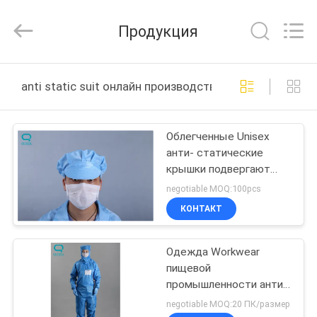
Suzhou
Qiangsheng
Clean
Продукция
Technology
Co.,Ltd.
All
Rights
Reserved.
ДОМ
anti static suit онлайн производство
ПРОДУКТЫ
Облегченные Unisex
анти- статические
О
крышки подвергают
НАС
Washable механической
negotiable MOQ:100pcs
обработке для
КОНТАКТ
индустрий ресторана
ПУТЕШЕСТВИЕ
Одежда Workwear
ФАБРИКИ
пищевой
промышленности анти-
ПРОВЕРКА
статическая
negotiable MOQ:20 ПК/размер