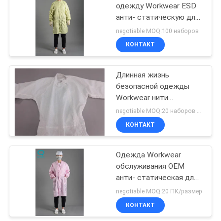
одежду Workwear ESD
анти- статическую для
производственной
negotiable MOQ:100 наборов
линии
КОНТАКТ
Длинная жизнь
безопасной одежды
Workwear нити
полиэстера анти-
negotiable MOQ:20 наборов в размер
статической
КОНТАКТ
неконсервативная
Одежда Workwear
обслуживания OEM
анти- статическая для
статических
negotiable MOQ:20 ПК/размер
деликатных областей
КОНТАКТ