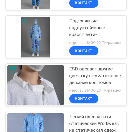
КАЧЕСТВА
КОНТАКТ
Подгонянные
СВЯЖИТЕСЬ
водоустойчивые
МЫ
красят анти-
статическую одежду
negotiable MOQ:20 ПК/размер
Workwear для чистой
НОВОСТИ
КОНТАКТ
комнаты и лаборатории
СПРОСИТЕ
ESD одевает другие
цвета куртку & тяжелое
ЦИТАТУ
дыхание костюмов
анти- статические
negotiable MOQ:20 ПК/размер
КАРТА
КОНТАКТ
САЙТА
Легкий одевая анти-
статический Workwear,
PRIVACY
не статическая одежда