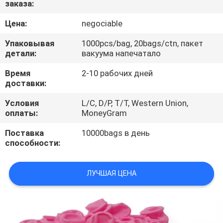
заказа:
КАЧЕСТВА
Цена:
negociable
СВЯЖИТЕСЬ
Упаковывая
1000pcs/bag, 20bags/ctn, пакет
МЫ
детали:
вакуума напечатало
Время
2-10 рабочих дней
доставки:
НОВОСТИ
Условия
L/C, D/P, T/T, Western Union,
оплаты:
MoneyGram
СПРОСИТЕ
Поставка
10000bags в день
ЦИТАТУ
способности:
КАРТА
ЛУЧШАЯ ЦЕНА
САЙТА
PRIVACY