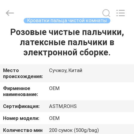
Suzhou
Qiangsheng
Clean
Technology
Co.,Ltd.
Кроватки пальца чистой комнаты
All
Rights
Reserved.
Розовые чистые пальчики,
ДОМ
латексные пальчики в
ПРОДУКТЫ
электронной сборке.
О
Место
Сучжоу, Китай
происхождения:
НАС
Фирменное
OEM
наименование:
ПУТЕШЕСТВИЕ
Сертификация:
ASTM,ROHS
ФАБРИКИ
Номер модели:
OEM
ПРОВЕРКА
Количество мин
200 сумок (500g/bag)