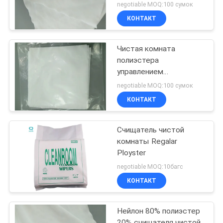
край
negotiable MOQ:100 сумок
КОНТАКТ
Чистая комната
полиэстера
управлением
промышленной среды
negotiable MOQ:100 сумок
обтирает 6in x 6in 100
КОНТАКТ
PCS
Счищатель чистой
комнаты Regalar
Ployster
negotiable MOQ:10багс
КОНТАКТ
Нейлон 80% полиэстер
20% счищателя чистой