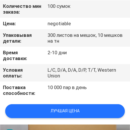
КАЧЕСТВА
Количество мин
100 сумок
заказа:
СВЯЖИТЕСЬ
Цена:
negotiable
МЫ
Упаковывая
300 листов на мешок, 10 мешков
детали:
на тн
НОВОСТИ
Время
2-10 дни
доставки:
СПРОСИТЕ
Условия
L/C, D/A, D/A, D/P, T/T, Western
оплаты:
Union
ЦИТАТУ
Поставка
10 000 пар в день
способности:
КАРТА
САЙТА
ЛУЧШАЯ ЦЕНА
PRIVACY