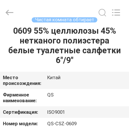
Suzhou
Qiangsheng
Clean
Technology
Co.,Ltd.
Чистая комната обтирает
All
Rights
Reserved.
0609 55% целлюлозы 45%
ДОМ
нетканого полиэстера
ПРОДУКТЫ
белые туалетные салфетки
6"/9"
О
НАС
Место
Китай
происхождения:
ПУТЕШЕСТВИЕ
Фирменное
QS
наименование:
ФАБРИКИ
Сертификация:
ISO9001
ПРОВЕРКА
Номер модели:
QS-CSZ-0609